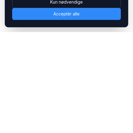
Kun nødvendige
Acceptér alle
Headsets.nu ApS
Med over 20 års erfaring inden for professionelle
kommunikations- & special løsninger til B2B er vi en af de
største leverandører på markedet
Hovedkontor
Gammel Klausdalsbrovej 493, 2730 Herlev
+45 70 27 80 27
kontakt@headsets.nu
Salgsafdeling
Strevelinsvej 20, 7000 Fredericia
+45 70 27 80 27
salg@headsets.nu