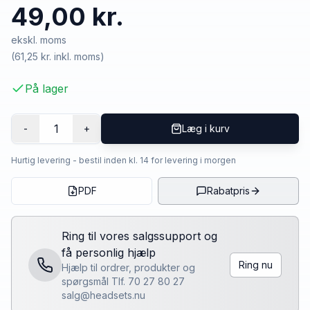
49,00 kr.
ekskl. moms
(
61,25 kr.
inkl. moms)
På lager
1
-
+
Læg i kurv
Hurtig levering - bestil inden kl. 14 for levering i morgen
PDF
Rabatpris
Ring til vores salgssupport og
få personlig hjælp
Ring nu
Hjælp til ordrer, produkter og
spørgsmål Tlf. 70 27 80 27
salg@headsets.nu