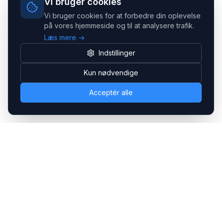
Vi bruger cookies
Vi bruger cookies for at forbedre din oplevelse
på vores hjemmeside og til at analysere trafik.
Læs mere →
Indstillinger
Kun nødvendige
Acceptér alle
Headsets.nu ApS
Med over 20 års erfaring inden for professionelle
kommunikations- & special løsninger til B2B er vi en af de
største leverandører på markedet
Hovedkontor