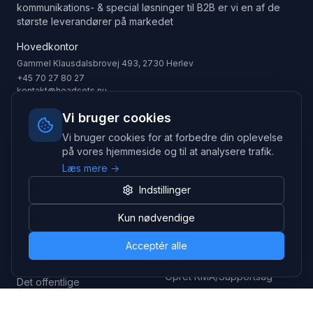
kommunikations- & special løsninger til B2B er vi en af de
største leverandører på markedet
Hovedkontor
Gammel Klausdalsbrovej 493, 2730 Herlev
+45 70 27 80 27
kontakt@headsets.nu
Salgsafdeling
Vi bruger cookies
Strevelinsvej 20, 7000 Fredericia
Vi bruger cookies for at forbedre din oplevelse
+45 70 27 80 27
på vores hjemmeside og til at analysere trafik.
salg@headsets.nu
Læs mere →
CVR: 39774984
Indstillinger
Hvorfor Headsets.nu
Support
Kun nødvendige
Bæredygtighed & refurb
>> Gå til legacy webshop
Acceptér alle
(eshop.headsets.nu)
Logistik & driftssikkerhed
Opret RMA/Supportsag
Det offentlige
Stabil drift