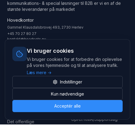
kommunikations- & special løsninger til B2B er vi en af de
største leverandører på markedet
Hovedkontor
Gammel Klausdalsbrovej 493, 2730 Herlev
+45 70 27 80 27
kontakt@headsets.nu
Salgsafdeling
Vi bruger cookies
Strevelinsvej 20, 7000 Fredericia
Vi bruger cookies for at forbedre din oplevelse
+45 70 27 80 27
på vores hjemmeside og til at analysere trafik.
salg@headsets.nu
Læs mere →
CVR: 39774984
Indstillinger
Hvorfor Headsets.nu
Support
Kun nødvendige
Bæredygtighed & refurb
>> Gå til legacy webshop
Acceptér alle
(eshop.headsets.nu)
Logistik & driftssikkerhed
Opret RMA/Supportsag
Det offentlige
Stabil drift